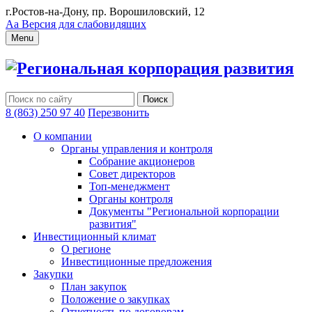
г.Ростов-на-Дону, пр. Ворошиловский, 12
Аа
Версия для слабовидящих
Menu
Региональная корпорация развития
8 (863) 250 97 40
Перезвонить
О компании
Органы управления и контроля
Собрание акционеров
Совет директоров
Топ-менеджмент
Органы контроля
Документы "Региональной корпорации
развития"
Инвестиционный климат
О регионе
Инвестиционные предложения
Закупки
План закупок
Положение о закупках
Отчетность по договорам