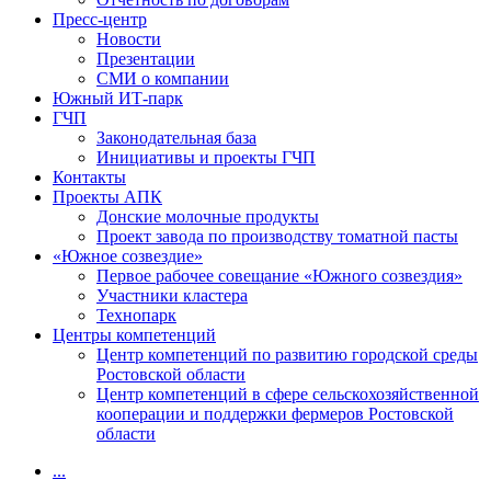
Пресс-центр
Новости
Презентации
СМИ о компании
Южный ИТ-парк
ГЧП
Законодательная база
Инициативы и проекты ГЧП
Контакты
Проекты АПК
Донские молочные продукты
Проект завода по производству томатной пасты
«Южное созвездие»
Первое рабочее совещание «Южного созвездия»
Участники кластера
Технопарк
Центры компетенций
Центр компетенций по развитию городской среды
Ростовской области
Центр компетенций в сфере сельскохозяйственной
кооперации и поддержки фермеров Ростовской
области
...