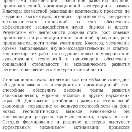
процессами глобализации; содействия развитию научной,
производственной
, организационной кооперации в рамках
Кластера; совместной реализации комплексных проектов по
созданию высокотехнологич
ного производства; внедрение
технологических инноваций за счет обеспечения
эффективного взаимодействия науки, бизнеса и власти.
Результатом его деятельности должны стать: рост объемов
производства и реализации инновационной продукции, рост
производительнос
ти труда участников Кластера, увеличение
объема выполняемых научно-исследова
тельских и опытно-
конструкт
орских работ по созданию новых и модернизации
существующих технологий и производств, обеспечение
социальной стабильности и экономического развития
региона, повышение его конкурентоспособ
ности.
Инновационно-тех
нологический кластер «Южное созвездие»
объединил «якорные» предприятия и организации области,
способные обеспечить высокие темпы развития
авиакосмической, морской, атомной и других наукоемких
отраслей. Достижение устойчивого развития региональной
экономики, повышение ее конкурентоспособ
ности на фоне
новых геополитических вызовов невозможны без
консолидации ресурсов промышленности, науки, власти.
Сегодня формирование и развитие кластеров выступает
эффективным механизмом активизации процессов