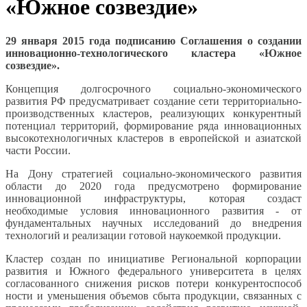
«Южное созвездие»
29 января 2015 года подписанию Соглашения о создании
инновационно-тех
нологического кластера «Южное
созвездие».
Концепция долгосрочного социально-эконом
ического
развития РФ предусматривает создание сети территориально-
п
роизводственных кластеров, реализующих конкурентный
потенциал территорий, формирование ряда инновационных
высокотехнологич
ных кластеров в европейской и азиатской
части России.
На Дону стратегией социально-эконом
ического развития
области до 2020 года предусмотрено формирование
инновационной инфраструктуры, которая создаст
необходимые условия инновационного развития - от
фундаментальных научных исследований до внедрения
технологий и реализации готовой наукоемкой продукции.
Кластер создан по инициативе Региональной корпорации
развития и Южного федерального университета в целях
согласованного снижения рисков потери конкурентоспособ
ности и уменьшения объемов сбыта продукции, связанных с