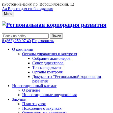
г.Ростов-на-Дону, пр. Ворошиловский, 12
Аа
Версия для слабовидящих
Menu
Региональная корпорация развития
8 (863) 250 97 40
Перезвонить
О компании
Органы управления и контроля
Собрание акционеров
Совет директоров
Топ-менеджмент
Органы контроля
Документы "Региональной корпорации
развития"
Инвестиционный климат
О регионе
Инвестиционные предложения
Закупки
План закупок
Положение о закупках
Отчетность по договорам