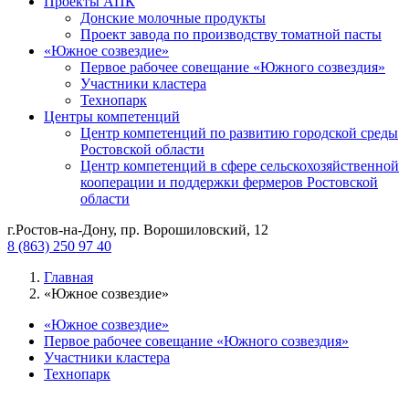
Проекты АПК
Донские молочные продукты
Проект завода по производству томатной пасты
«Южное созвездие»
Первое рабочее совещание «Южного созвездия»
Участники кластера
Технопарк
Центры компетенций
Центр компетенций по развитию городской среды
Ростовской области
Центр компетенций в сфере сельскохозяйственной
кооперации и поддержки фермеров Ростовской
области
г.Ростов-на-Дону, пр. Ворошиловский, 12
8 (863) 250 97 40
Главная
«Южное созвездие»
«Южное созвездие»
Первое рабочее совещание «Южного созвездия»
Участники кластера
Технопарк