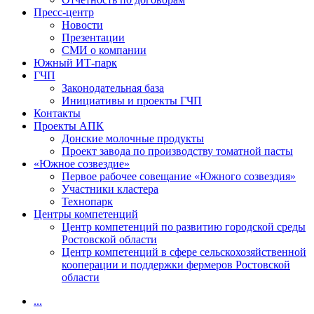
Пресс-центр
Новости
Презентации
СМИ о компании
Южный ИТ-парк
ГЧП
Законодательная база
Инициативы и проекты ГЧП
Контакты
Проекты АПК
Донские молочные продукты
Проект завода по производству томатной пасты
«Южное созвездие»
Первое рабочее совещание «Южного созвездия»
Участники кластера
Технопарк
Центры компетенций
Центр компетенций по развитию городской среды
Ростовской области
Центр компетенций в сфере сельскохозяйственной
кооперации и поддержки фермеров Ростовской
области
...