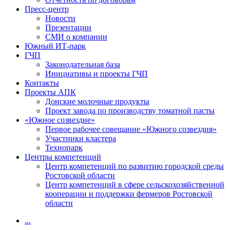
Пресс-центр
Новости
Презентации
СМИ о компании
Южный ИТ-парк
ГЧП
Законодательная база
Инициативы и проекты ГЧП
Контакты
Проекты АПК
Донские молочные продукты
Проект завода по производству томатной пасты
«Южное созвездие»
Первое рабочее совещание «Южного созвездия»
Участники кластера
Технопарк
Центры компетенций
Центр компетенций по развитию городской среды
Ростовской области
Центр компетенций в сфере сельскохозяйственной
кооперации и поддержки фермеров Ростовской
области
...