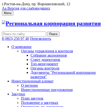
г.Ростов-на-Дону, пр. Ворошиловский, 12
Аа
Версия для слабовидящих
Menu
Региональная корпорация развития
8 (863) 250 97 40
Перезвонить
О компании
Органы управления и контроля
Собрание акционеров
Совет директоров
Топ-менеджмент
Органы контроля
Документы "Региональной корпорации
развития"
Инвестиционный климат
О регионе
Инвестиционные предложения
Закупки
План закупок
Положение о закупках
Отчетность по договорам