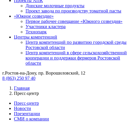
Проекты АПК
Донские молочные продукты
Проект завода по производству томатной пасты
«Южное созвездие»
Первое рабочее совещание «Южного созвездия»
Участники кластера
Технопарк
Центры компетенций
Центр компетенций по развитию городской среды
Ростовской области
Центр компетенций в сфере сельскохозяйственной
кооперации и поддержки фермеров Ростовской
области
г.Ростов-на-Дону, пр. Ворошиловский, 12
8 (863) 250 97 40
Главная
Пресс-центр
Пресс-центр
Новости
Презентации
СМИ о компании