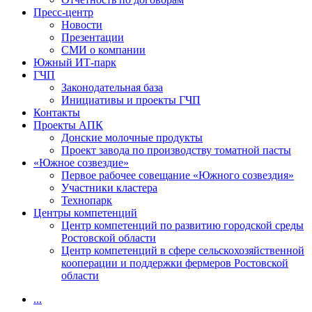
Пресс-центр
Новости
Презентации
СМИ о компании
Южный ИТ-парк
ГЧП
Законодательная база
Инициативы и проекты ГЧП
Контакты
Проекты АПК
Донские молочные продукты
Проект завода по производству томатной пасты
«Южное созвездие»
Первое рабочее совещание «Южного созвездия»
Участники кластера
Технопарк
Центры компетенций
Центр компетенций по развитию городской среды
Ростовской области
Центр компетенций в сфере сельскохозяйственной
кооперации и поддержки фермеров Ростовской
области
...