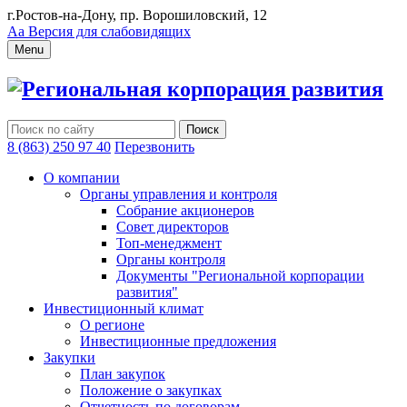
г.Ростов-на-Дону, пр. Ворошиловский, 12
Аа
Версия для слабовидящих
Menu
Региональная корпорация развития
8 (863) 250 97 40
Перезвонить
О компании
Органы управления и контроля
Собрание акционеров
Совет директоров
Топ-менеджмент
Органы контроля
Документы "Региональной корпорации
развития"
Инвестиционный климат
О регионе
Инвестиционные предложения
Закупки
План закупок
Положение о закупках
Отчетность по договорам