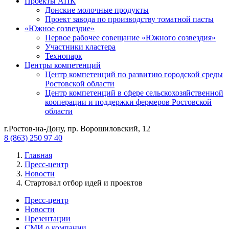
Проекты АПК
Донские молочные продукты
Проект завода по производству томатной пасты
«Южное созвездие»
Первое рабочее совещание «Южного созвездия»
Участники кластера
Технопарк
Центры компетенций
Центр компетенций по развитию городской среды
Ростовской области
Центр компетенций в сфере сельскохозяйственной
кооперации и поддержки фермеров Ростовской
области
г.Ростов-на-Дону, пр. Ворошиловский, 12
8 (863) 250 97 40
Главная
Пресс-центр
Новости
Стартовал отбор идей и проектов
Пресс-центр
Новости
Презентации
СМИ о компании