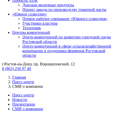
Проекты АПК
Донские молочные продукты
Проект завода по производству томатной пасты
«Южное созвездие»
Первое рабочее совещание «Южного созвездия»
Участники кластера
Технопарк
Центры компетенций
Центр компетенций по развитию городской среды
Ростовской области
Центр компетенций в сфере сельскохозяйственной
кооперации и поддержки фермеров Ростовской
области
г.Ростов-на-Дону, пр. Ворошиловский, 12
8 (863) 250 97 40
Главная
Пресс-центр
СМИ о компании
Пресс-центр
Новости
Презентации
СМИ о компании