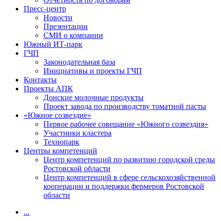
Пресс-центр
Новости
Презентации
СМИ о компании
Южный ИТ-парк
ГЧП
Законодательная база
Инициативы и проекты ГЧП
Контакты
Проекты АПК
Донские молочные продукты
Проект завода по производству томатной пасты
«Южное созвездие»
Первое рабочее совещание «Южного созвездия»
Участники кластера
Технопарк
Центры компетенций
Центр компетенций по развитию городской среды
Ростовской области
Центр компетенций в сфере сельскохозяйственной
кооперации и поддержки фермеров Ростовской
области
...