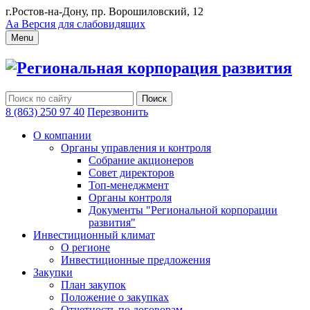
г.Ростов-на-Дону, пр. Ворошиловский, 12
Аа
Версия для слабовидящих
Menu
Региональная корпорация развития
8 (863) 250 97 40
Перезвонить
О компании
Органы управления и контроля
Собрание акционеров
Совет директоров
Топ-менеджмент
Органы контроля
Документы "Региональной корпорации
развития"
Инвестиционный климат
О регионе
Инвестиционные предложения
Закупки
План закупок
Положение о закупках
Отчетность по договорам